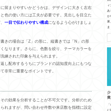
ィ
目に留まりやすいかどうかは、デザインに大きく左右
あ
トと色の使い方には工夫が必要です。見出しを目立た
か
果
ど、
一目で伝わりやすい構成
になるよう心がけましょ
ま
書きの場合は「Z」の形に、縦書きでは「N」の形
すくなります。さらに、色数を絞り、テーマカラーを
が洗練された印象を与えられます。
り返し配布するうちにブランドの認知度向上にもつな
いて非常に重要なポイントです。
少
費
、その効果を分析することが不可欠です。分析のため
「
えられますが、問い合わせ件数や来店数を指標に設定
に