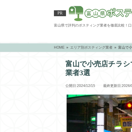
PR
富山県で評判のポスティング業者を徹底比較！口
HOME
»
エリア別ポスティング業者
» 富山で
富山で小売店チラシ
業者3選
公開日:2024/12/15 最終更新日:2026/0