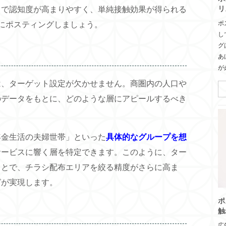
リ
とで認知度が高まりやすく、単純接触効果が得られる
ポ
にポスティングしましょう。
し
グ
あ
が
は、ターゲット設定が欠かせません。商圏内の人口や
のデータをもとに、どのような層にアピールするべき
年金生活の夫婦世帯」といった
具体的なグループを想
サービスに響く層を特定できます。このように、ター
ことで、チラシ配布エリアを絞る精度がさらに高ま
グが実現します。
ポ
触
広