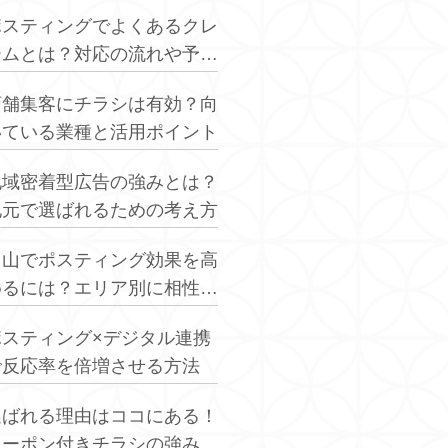
ポスティングでよくあるクレ
ームとは？対応の流れや予防
策を解説
店舗集客にチラシは有効？向
いている業種と活用ポイント
地域密着型広告の強みとは？
地元で選ばれるための考え方
富山でポスティング効果を高
めるには？エリア別に相性の
良い業種を解説
ポスティング×デジタル連携
で反応率を倍増させる方法
選ばれる理由はココにある！
クーポン付きチラシの強み