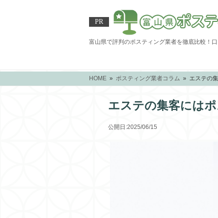
PR
富山県で評判のポスティング業者を徹底比較！口
HOME
»
ポスティング業者コラム
» エステの
エステの集客にはポ
公開日:2025/06/15