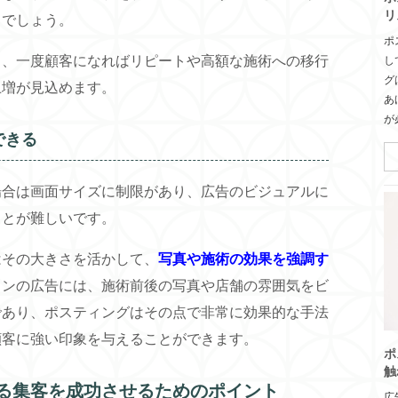
リ
とでしょう。
ポ
り、一度顧客になればリピートや高額な施術への移行
し
グ
上増が見込めます。
あ
が
できる
場合は画面サイズに制限があり、広告のビジュアルに
ことが難しいです。
はその大きさを活かして、
写真や施術の効果を強調す
ロンの広告には、施術前後の写真や店舗の雰囲気をビ
であり、ポスティングはその点で非常に効果的な手法
顧客に強い印象を与えることができます。
ポ
触
る集客を成功させるためのポイント
広