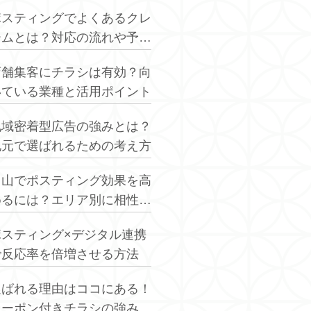
ポスティングでよくあるクレ
ームとは？対応の流れや予防
策を解説
店舗集客にチラシは有効？向
いている業種と活用ポイント
地域密着型広告の強みとは？
地元で選ばれるための考え方
富山でポスティング効果を高
めるには？エリア別に相性の
良い業種を解説
ポスティング×デジタル連携
で反応率を倍増させる方法
選ばれる理由はココにある！
クーポン付きチラシの強み