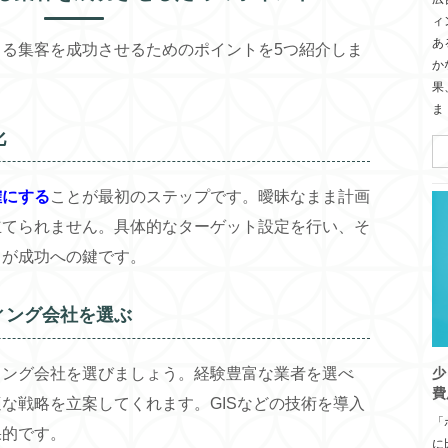
ィ
あ
る集客を成功させるためのポイントを5つ紹介しま
か
果
ま
化
確にする
ことが最初のステップです。曖昧なまま計画
立てられません。具体的なターゲット設定を行い、そ
とが成功への鍵です。
ィング会社を選ぶ
少
ィング会社を選びましょう。経験豊富な業者を選べ
費
な戦略を立案してくれます。GISなどの技術を導入
「
果的です。
に