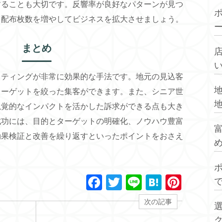
することも大切です。反響率が良好なパターンが見つ
、配布枚数を増やしてビジネスを拡大させましょう。
まとめ
スティングが非常に効果的な手法です。地元の見込客
ターゲットを絞った集客ができます。また、シニア世
視覚的なインパクトを活かした訴求ができる点も大き
成功には、目的とターゲットの明確化、ノウハウ豊富
効果検証と改善を繰り返すといったポイントをおさえ
F
T
Li
H
Pi
a
wi
n
at
nt
次の記事
c
tt
e
e
er