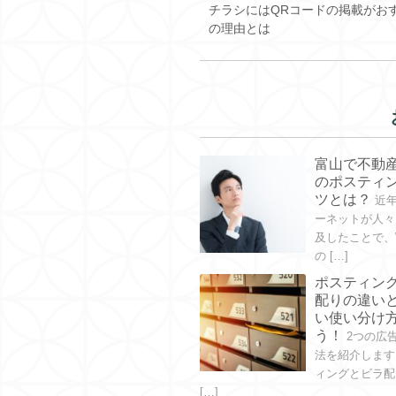
チラシにはQRコードの掲載がお
の理由とは
富山で不動
のポスティ
ツとは？
近
ーネットが人々
及したことで、
の […]
ポスティン
配りの違い
い使い分け
う！
2つの広
法を紹介します
ィングとビラ配
[…]