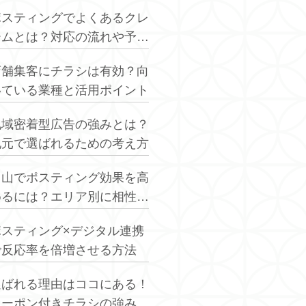
ポスティングでよくあるクレ
ームとは？対応の流れや予防
策を解説
店舗集客にチラシは有効？向
いている業種と活用ポイント
地域密着型広告の強みとは？
地元で選ばれるための考え方
富山でポスティング効果を高
めるには？エリア別に相性の
良い業種を解説
ポスティング×デジタル連携
で反応率を倍増させる方法
選ばれる理由はココにある！
クーポン付きチラシの強み