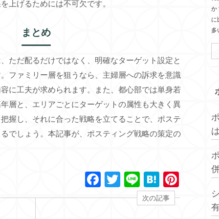
果を上げるためには不可欠です。
か
に
まとめ
多
は、ただ配るだけではなく、明確なターゲット設定と
す。ファミリー層を狙うなら、主婦層への訴求を意識
内容に工夫が求められます。また、都心部では単身若
高年層と、エリアごとにターゲットの属性も大きく異
を把握し、それに合った戦略を立てることで、ポステ
まるでしょう。本記事が、ポスティング戦略の策定の
F
T
Li
H
Pi
a
wi
n
at
nt
次の記事
c
tt
e
e
er