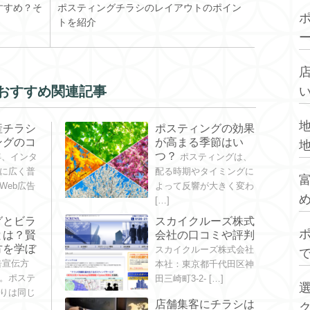
e
er
n
e
すすめ？そ
ポスティングチラシのレイアウトのポイン
トを紹介
b
a
st
o
o
おすすめ関連記事
k
産チラシ
ポスティングの効果
ングのコ
が高まる季節はい
つ？
年、インタ
ポスティングは、
に広く普
配る時期やタイミングに
Web広告
よって反響が大きく変わ
[…]
グとビラ
スカイクルーズ株式
とは？賢
会社の口コミや評判
方を学ぼ
スカイクルーズ株式会社
告宣伝方
本社：東京都千代田区神
。ポステ
田三崎町3-2- […]
りは同じ
店舗集客にチラシは