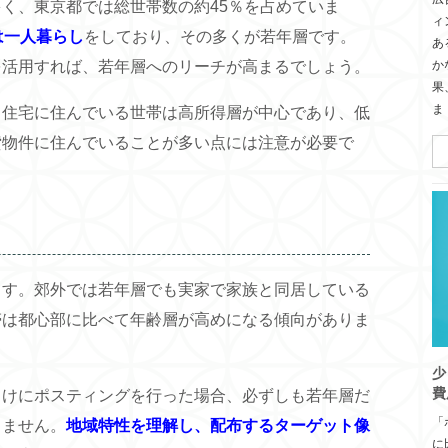
く、東京都では総世帯数の約45％を占めていま
ィ
は一人暮らし
をしており、その多くが若年層です。
あ
か
を活用すれば、若年層へのリーチが高まるでしょう。
果
ま
て住宅に住んでいる世帯は高所得層が中心であり、低
貸物件に住んでいることが多い点には注意が必要で
ます。郊外では若年層でも実家で家族と同居している
帯は都心部に比べて年齢層が高めになる傾向がありま
少
費
向けにポスティングを行った場合、必ずしも若年層だ
「
りません。
地域特性を理解し、配布するターゲット像
に