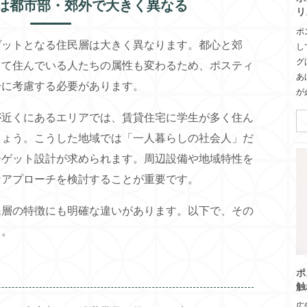
は都市部・郊外で大きく異なる
リ
ポ
ゲットとなる住民層は大きく異なります。都心と郊
し
グ
って住んでいる人たちの属性も変わるため、ポスティ
あ
分に考慮する必要があります。
が
が近くにあるエリアでは、賃貸住宅に学生が多く住ん
しょう。こうした地域では「一人暮らしの社会人」だ
ーゲット設計が求められます。周辺設備や地域特性を
なアプローチを検討することが重要です。
民層の特徴にも明確な違いがあります。以下で、その
う。
ポ
触
広