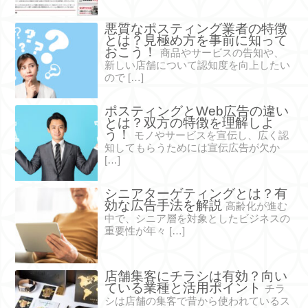
悪質なポスティング業者の特徴
とは？見極め方を事前に知って
おこう！
商品やサービスの告知や、
新しい店舗について認知度を向上したい
ので […]
ポスティングとWeb広告の違い
とは？双方の特徴を理解しよ
う！
モノやサービスを宣伝し、広く認
知してもらうためには宣伝広告が欠か
[…]
シニアターゲティングとは？有
効な広告手法を解説
高齢化が進む
中で、シニア層を対象としたビジネスの
重要性が年々 […]
店舗集客にチラシは有効？向い
ている業種と活用ポイント
チラ
シは店舗の集客で昔から使われているス