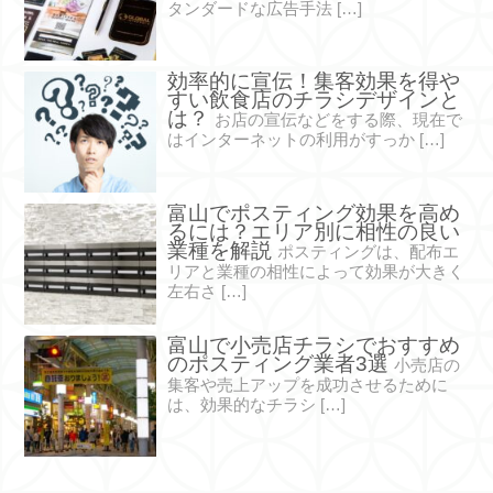
タンダードな広告手法 […]
効率的に宣伝！集客効果を得や
すい飲食店のチラシデザインと
は？
お店の宣伝などをする際、現在で
はインターネットの利用がすっか […]
富山でポスティング効果を高め
るには？エリア別に相性の良い
業種を解説
ポスティングは、配布エ
リアと業種の相性によって効果が大きく
左右さ […]
富山で小売店チラシでおすすめ
のポスティング業者3選
小売店の
集客や売上アップを成功させるために
は、効果的なチラシ […]