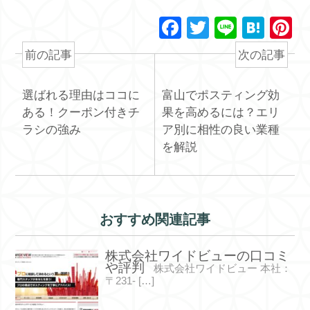
F
T
Li
H
P
a
wi
n
at
n
前の記事
次の記事
c
tt
e
e
e
e
er
n
e
選ばれる理由はココに
富山でポスティング効
b
a
st
ある！クーポン付きチ
果を高めるには？エリ
ラシの強み
ア別に相性の良い業種
o
を解説
o
k
おすすめ関連記事
株式会社ワイドビューの口コミ
や評判
株式会社ワイドビュー 本社：
〒231- […]